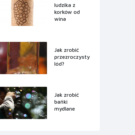
ludzika z
korków od
wina
Jak zrobić
przezroczysty
lód?
Jak zrobić
bańki
mydlane