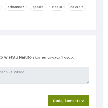
ochraniacz
opaskę
z bajki
na czoło
ło w stylu Naruto
skomentowało 1 osób.
Dodaj komentarz