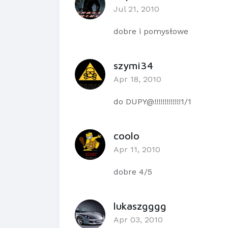
Jul 21, 2010
dobre i pomysłowe
szymi34
Apr 18, 2010
do DUPY@!!!!!!!!!!!!!1/1
coolo
Apr 11, 2010
dobre 4/5
lukaszgggg
Apr 03, 2010