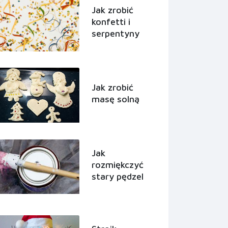
Jak zrobić
konfetti i
serpentyny
Jak zrobić
masę solną
Jak
rozmiękczyć
stary pędzel