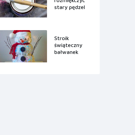
rozmiękczyć
stary pędzel
Stroik
świąteczny
bałwanek