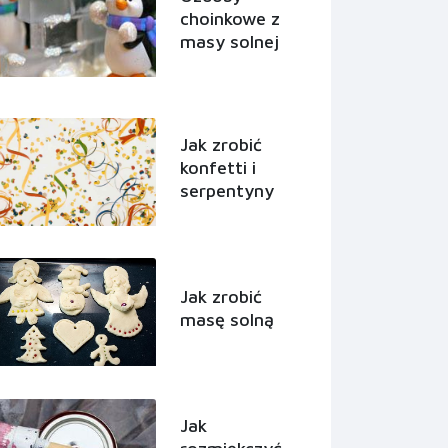
choinkowe z
masy solnej
Jak zrobić
konfetti i
serpentyny
Jak zrobić
masę solną
Jak