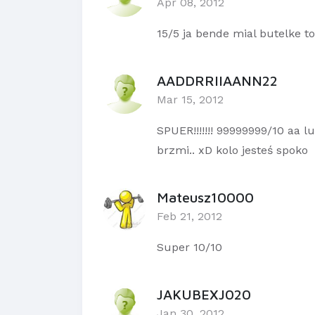
Apr 08, 2012
15/5 ja bende mial butelke to
AADDRRIIAANN22
Mar 15, 2012
SPUER!!!!!!! 99999999/10 aa l
brzmi.. xD kolo jesteś spoko
Mateusz10000
Feb 21, 2012
Super 10/10
JAKUBEXJ020
Jan 30, 2012