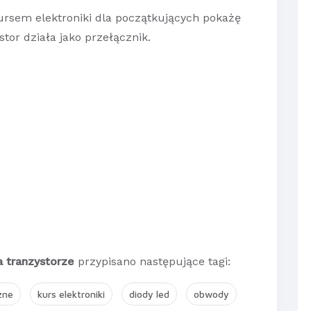
rsem elektroniki dla początkujących pokażę
tor działa jako przełącznik.
a tranzystorze
przypisano następujące tagi:
zne
kurs elektroniki
diody led
obwody