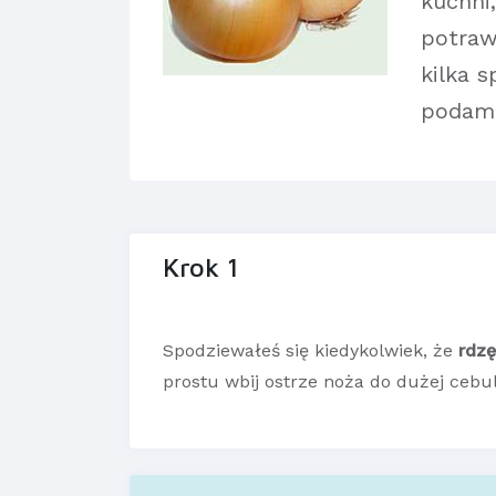
kuchni
potraw
kilka 
podam 
Krok 1
Spodziewałeś się kiedykolwiek, że
rdzę
prostu wbij ostrze noża do dużej cebu