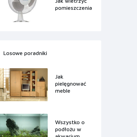
Jak wietrzyć
pomieszczenia
Losowe poradniki
Jak
pielęgnować
meble
Wszystko o
podłożu w
akwarium