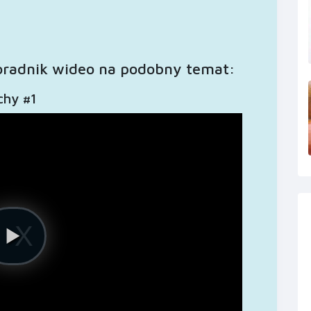
oradnik wideo na podobny temat:
chy #1