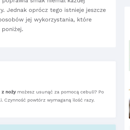
, poprawia smak niemal każdej
y. Jednak oprócz tego istnieje jeszcze
sposobów jej wykorzystania, które
poniżej.
 z noży
możesz usunąć za pomocą cebuli? Po
li. Czynność powtórz wymaganą ilość razy.