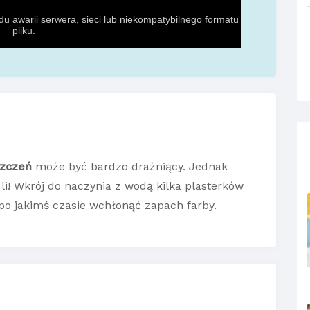
szczeń
może być bardzo drażniący. Jednak
i! Wkrój do naczynia z wodą kilka plasterków
 po jakimś czasie wchłonąć zapach farby.