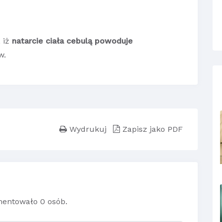
, iż
natarcie ciała cebulą powoduje
w.
Wydrukuj
Zapisz jako PDF
entowało 0 osób.