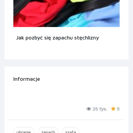
Jak pozbyć się zapachu stęchlizny
Informacje
25 tys.
5
ubranie
zapach
szafa