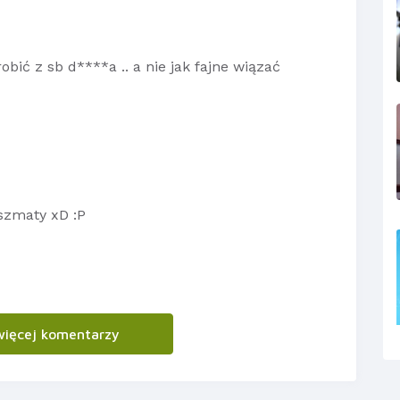
obić z sb d****a .. a nie jak fajne wiązać
szmaty xD :P
więcej komentarzy