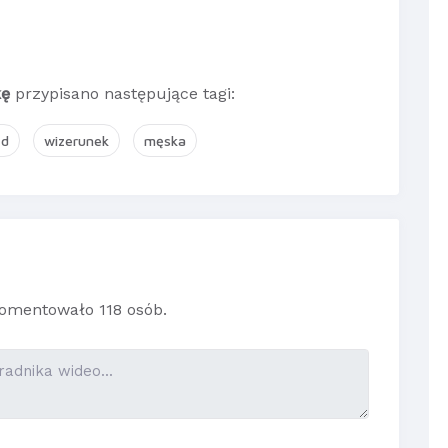
kę
przypisano następujące tagi:
ąd
wizerunek
męska
omentowało 118 osób.