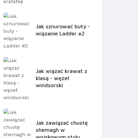
Jak sznurować buty -
wiązanie Ladder #2
Jak wiązać krawat z
klasą - węzeł
windsorski
Jak zawiązać chustę
shemagh w
wojskowym stylu