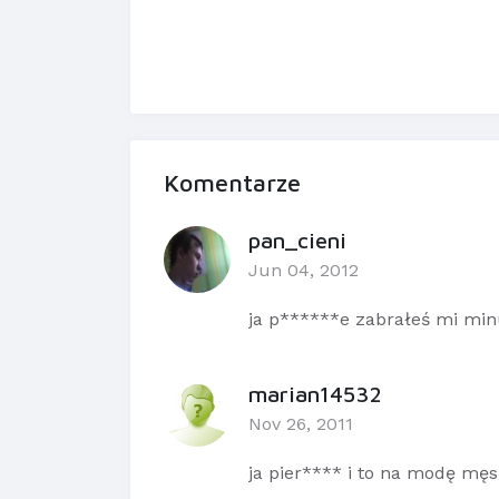
Komentarze
pan_cieni
Jun 04, 2012
ja p******e zabrałeś mi min
marian14532
Nov 26, 2011
ja pier**** i to na modę męsk