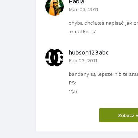
Pabla
Mar 03, 2011
chyba chciałeś napisać jak zr
arafatke ..;/
hubson123abc
Feb 23, 2011
bandany są lepsze niż te ara
PS:
1\\5
Zobacz 