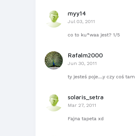
myy14
Jul 03, 2011
co to ku*waa jest? 1/5
Rafalm2000
Jun 30, 2011
ty jesteś poje....y czy coś ta
solaris_setra
Mar 27, 2011
Fajna tapeta xd