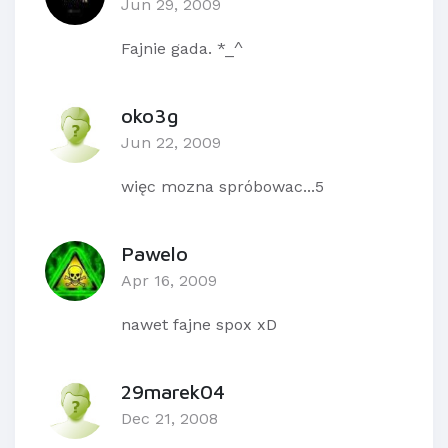
Jun 29, 2009
Fajnie gada. *_^
oko3g
Jun 22, 2009
więc mozna spróbowac...5
Pawelo
Apr 16, 2009
nawet fajne spox xD
29marek04
Dec 21, 2008