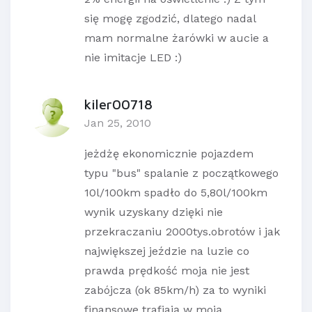
się mogę zgodzić, dlatego nadal
mam normalne żarówki w aucie a
nie imitacje LED :)
kiler00718
Jan 25, 2010
jeżdżę ekonomicznie pojazdem
typu "bus" spalanie z początkowego
10l/100km spadło do 5,80l/100km
wynik uzyskany dzięki nie
przekraczaniu 2000tys.obrotów i jak
największej jeździe na luzie co
prawda prędkość moja nie jest
zabójcza (ok 85km/h) za to wyniki
finansowe trafiają w moją