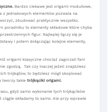
syczne.
Bardzo ciekawe jest origami modułowe,
óra z jednakowych elementów pozwala na
worzyć, zbudować praktycznie wszystko.
ym poradniku to elementy składowe które chyba
rzestrzennych figur. Najlepiej łączy się je
dstawy i potem dołączając kolejne elementy,
niż origami klasyczne
chociaż zagorzali fani
nie zgodzą. Tak czy inaczej jeżeli znajdziesz
kich trójkątów, to będziesz mógł skopiować
ę tworzy takie
trójkąciki origami.
asu, gdyż samo wykonanie tych trójkącików
ż ciągle składamy to samo. Ale przy wprawie