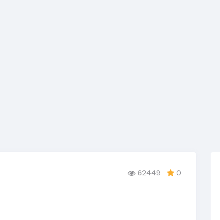
62449
0