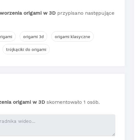
 tworzenia origami w 3D
przypisano następujące
rigami
origami 3d
origami klasyczne
trójkąciki do origami
rzenia origami w 3D
skomentowało 1 osób.