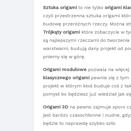
Sztuka origami
to nie tylko
origami kla
czyli przestrzenna sztuka origami kt
budowę przeróżnych rzeczy. Można st
Trójkąty origami
które zobaczycie w t
są najlepszymi rzeczami do tworzenia p
warstwami, budują dany projekt od po
pniemy się w górę.
Origami modułowe
pozwala na więcej 
klasycznego origami
pewnie się z tym 
projekt w którym ktoś buduje coś z ta
pomysł bo będziesz już wiedział jak si
Origami 3D
na pewno zajmuje sporo cz
jest bardzo czasochłonne i nudne, gdy
będzie to naprawdę szybko szło