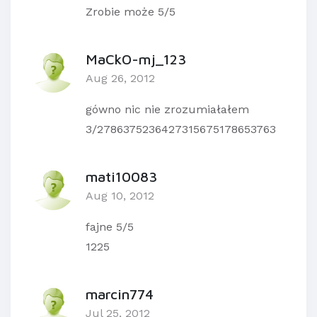
Zrobie może 5/5
MaCkO-mj_123
Aug 26, 2012
gówno nic nie zrozumiałałem
3/2786375236427315675178653763
mati10083
Aug 10, 2012
fajne 5/5
1225
marcin774
Jul 25, 2012