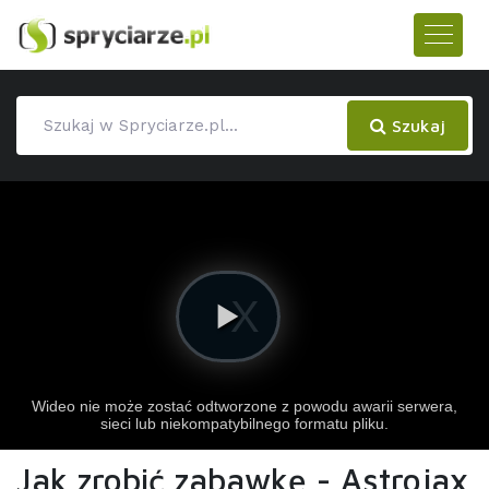
Szukaj
Jak zrobić zabawkę - Astrojax