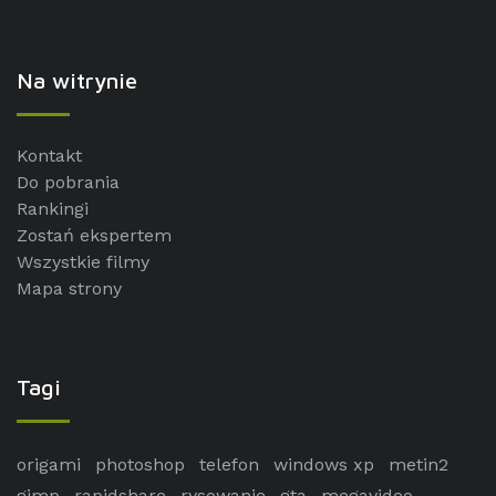
Na witrynie
Kontakt
Do pobrania
Rankingi
Zostań ekspertem
Wszystkie filmy
Mapa strony
Tagi
origami
photoshop
telefon
windows xp
metin2
gimp
rapidshare
rysowanie
gta
megavideo