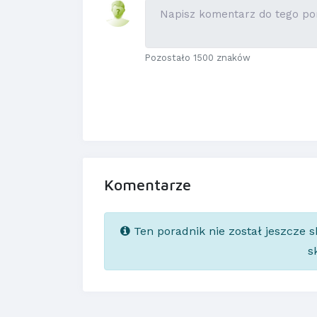
Pozostało 1500 znaków
Komentarze
Ten poradnik nie został jeszcze 
s