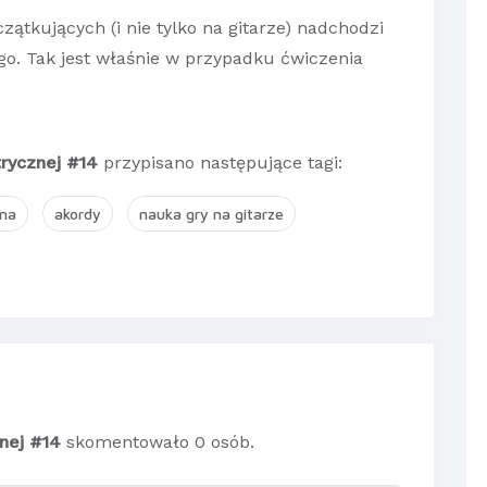
zątkujących (i nie tylko na gitarze) nadchodzi
go. Tak jest właśnie w przypadku ćwiczenia
trycznej #14
przypisano następujące tagi:
zna
akordy
nauka gry na gitarze
znej #14
skomentowało 0 osób.