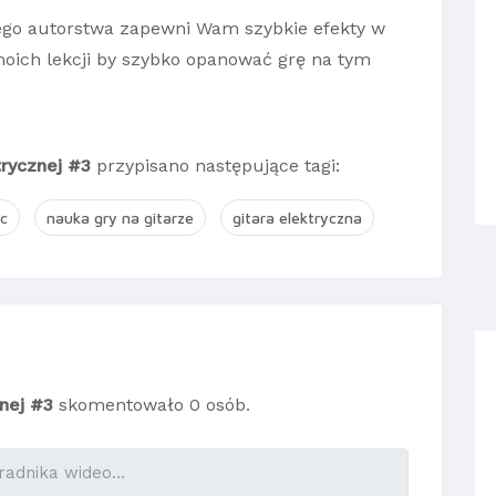
jego autorstwa zapewni Wam szybkie efekty w
moich lekcji by szybko opanować grę na tym
trycznej #3
przypisano następujące tagi:
c
nauka gry na gitarze
gitara elektryczna
znej #3
skomentowało 0 osób.