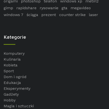
origami
photoshop
telefon
windows xp
metin2
gimp
rapidshare
rysowanie
gta
megavideo
windows 7
ściąga
prezent
counter strike
laser
Kategorie
Komputery
Kulinaria
Kobieta
Sport
Dom i ogród
Edukacja
Eksperymenty
Gadżety
Hobby
Magia i sztuczki