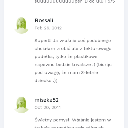
suuuuuuuuuuuuper :D do ulu i 5/5
Rossali
Feb 26, 2012
Super!!! Ja właśnie coś podobnego
chciałam zrobić ale z tekturowego
pudełka, tylko że plastikowe
napewno bedzie trwalsze :) (biorąc
pod uwagę, że mam 3-letnie
dziecko :))
miszka52
Oct 20, 2011
Świetny pomysł. Właśnie jestem w
trakcie porządkowania różnych