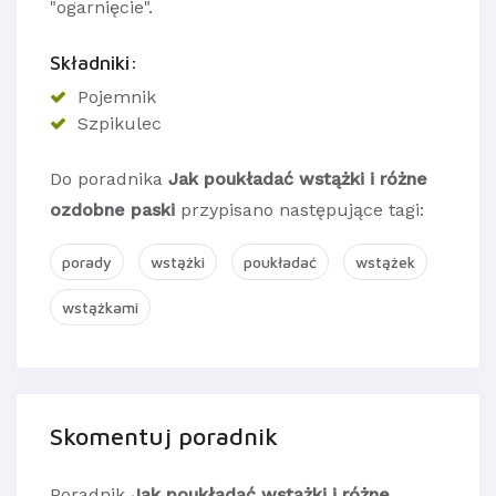
"ogarnięcie".
Składniki:
Pojemnik
Szpikulec
Do poradnika
Jak poukładać wstążki i różne
ozdobne paski
przypisano następujące tagi:
porady
wstążki
poukładać
wstążek
wstążkami
Skomentuj poradnik
Poradnik
Jak poukładać wstążki i różne