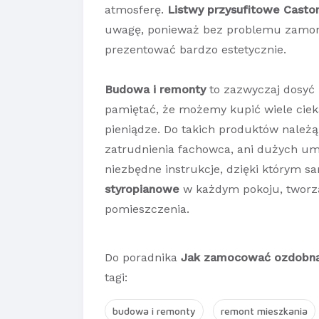
atmosferę.
Listwy przysufitowe Casto
uwagę, ponieważ bez problemu zamontu
prezentować bardzo estetycznie.
Budowa i remonty
to zazwyczaj dosyć 
pamiętać, że możemy kupić wiele cie
pieniądze. Do takich produktów należ
zatrudnienia fachowca, ani dużych umi
niezbędne instrukcje, dzięki którym s
styropianowe
w każdym pokoju, tworzą
pomieszczenia.
Do poradnika
Jak zamocować ozdobną 
tagi:
budowa i remonty
remont mieszkania