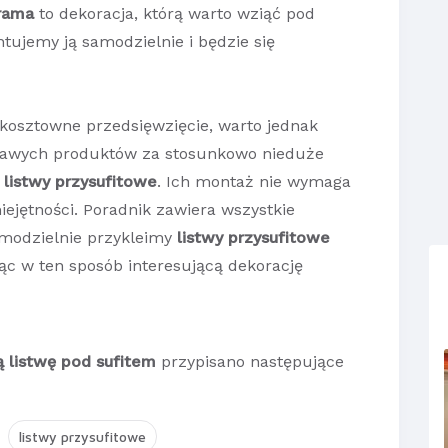
rama
to dekoracja, którą warto wziąć pod
jemy ją samodzielnie i będzie się
kosztowne przedsięwzięcie, warto jednak
kawych produktów za stosunkowo nieduże
ą
listwy przysufitowe
. Ich montaż nie wymaga
ejętności. Poradnik zawiera wszystkie
amodzielnie przykleimy
listwy przysufitowe
c w ten sposób interesującą dekorację
listwę pod sufitem
przypisano następujące
listwy przysufitowe