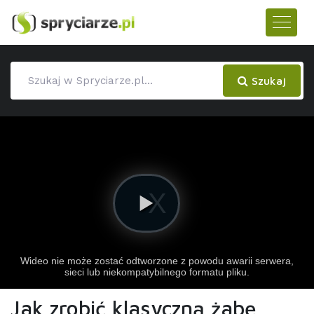
Szukaj
Jak zrobić klasyczną żabę