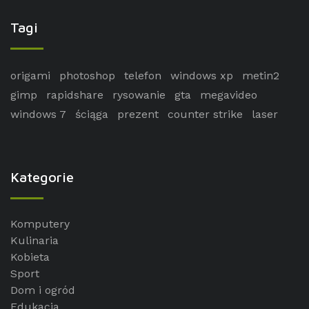
Tagi
origami
photoshop
telefon
windows xp
metin2
gimp
rapidshare
rysowanie
gta
megavideo
windows 7
ściąga
prezent
counter strike
laser
Kategorie
Komputery
Kulinaria
Kobieta
Sport
Dom i ogród
Edukacja