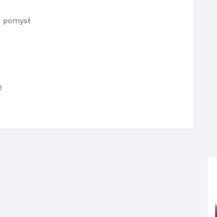
r pomysł
2