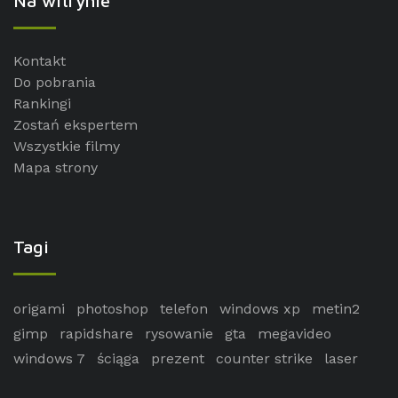
Na witrynie
Kontakt
Do pobrania
Rankingi
Zostań ekspertem
Wszystkie filmy
Mapa strony
Tagi
origami
photoshop
telefon
windows xp
metin2
gimp
rapidshare
rysowanie
gta
megavideo
windows 7
ściąga
prezent
counter strike
laser