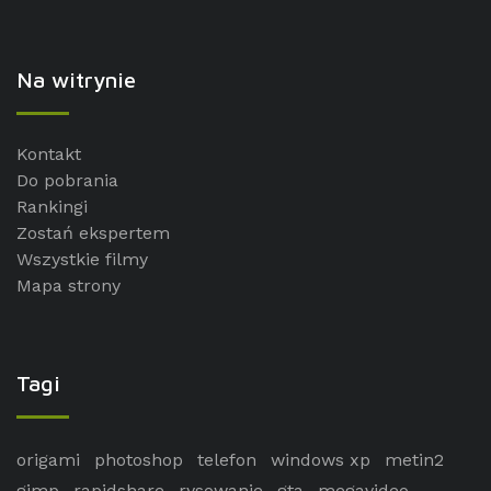
Na witrynie
Kontakt
Do pobrania
Rankingi
Zostań ekspertem
Wszystkie filmy
Mapa strony
Tagi
origami
photoshop
telefon
windows xp
metin2
gimp
rapidshare
rysowanie
gta
megavideo