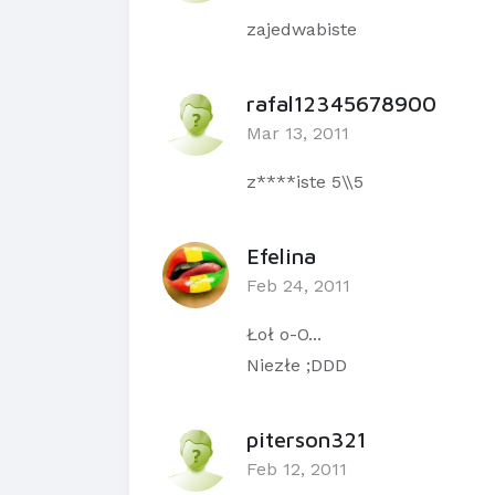
zajedwabiste
rafal12345678900
Mar 13, 2011
z****iste 5\\5
Efelina
Feb 24, 2011
Łoł o-O...
Niezłe ;DDD
piterson321
Feb 12, 2011