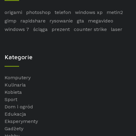
origami
photoshop
telefon
windows xp
metin2
gimp
rapidshare
rysowanie
gta
megavideo
windows 7
ściąga
prezent
counter strike
laser
Kategorie
Komputery
Kulinaria
Kobieta
Sport
Dom i ogród
Edukacja
Eksperymenty
Gadżety
Hobby