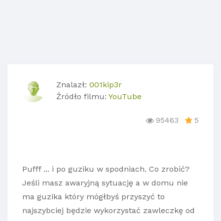
Znalazł:
001kip3r
Źródło filmu:
YouTube
95463
5
Pufff ... i po guziku w spodniach. Co zrobić?
Jeśli masz awaryjną sytuację a w domu nie
ma guzika który mógłbyś przyszyć to
najszybciej będzie wykorzystać zawleczkę od