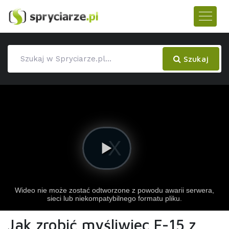
Szukaj
Jak zrobić myśliwiec F-15 z