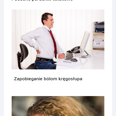
Zapobieganie bólom kręgosłupa