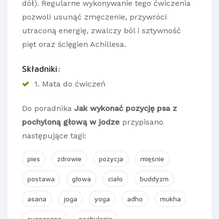
dół). Regularne wykonywanie tego ćwiczenia
pozwoli usunąć zmęczenie, przywróci
utraconą energię, zwalczy ból i sztywność
pięt oraz ścięgien Achillesa.
Składniki:
1. Mata do ćwiczeń
Do poradnika
Jak wykonać pozycję psa z
pochyloną głową w jodze
przypisano
następujące tagi:
pies
zdrowie
pozycja
mięśnie
postawa
głowa
ciało
buddyzm
asana
joga
yoga
adho
mukha
svanasana
pochylenie